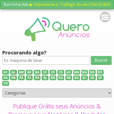
Barrinha Ads
▶ Impulsione o Tráfego do seu Site Grátis!
Procurando algo?
AC
AL
AM
AP
BA
CE
DF
ES
GO
MA
MG
MS
MT
PA
PB
PE
PI
PR
RJ
RN
RO
RR
RS
SC
SE
SP
TO
Publique Grátis seus Anúncios &