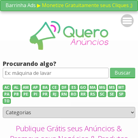
Barrinha Ads
▶ Monetize Gratuitamente seus Cliques ;)
Procurando algo?
AC
AL
AM
AP
BA
CE
DF
ES
GO
MA
MG
MS
MT
PA
PB
PE
PI
PR
RJ
RN
RO
RR
RS
SC
SE
SP
TO
Publique Grátis seus Anúncios &