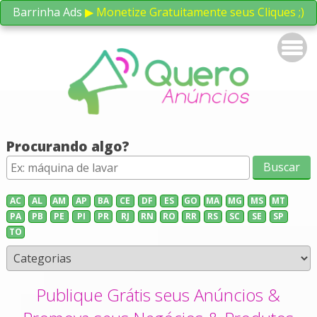
Barrinha Ads
▶ Monetize Gratuitamente seus Cliques ;)
Procurando algo?
AC
AL
AM
AP
BA
CE
DF
ES
GO
MA
MG
MS
MT
PA
PB
PE
PI
PR
RJ
RN
RO
RR
RS
SC
SE
SP
TO
Publique Grátis seus Anúncios &