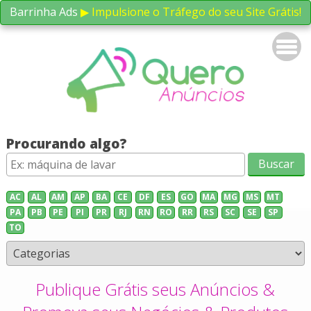
Barrinha Ads
▶ Impulsione o Tráfego do seu Site Grátis!
Procurando algo?
AC
AL
AM
AP
BA
CE
DF
ES
GO
MA
MG
MS
MT
PA
PB
PE
PI
PR
RJ
RN
RO
RR
RS
SC
SE
SP
TO
Publique Grátis seus Anúncios &