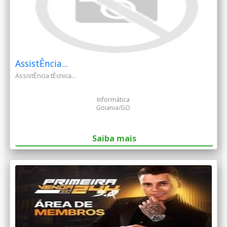
AssistÊncia...
AssistÊncia tÉcnica...
Informática
Goiania/GO
Saiba mais