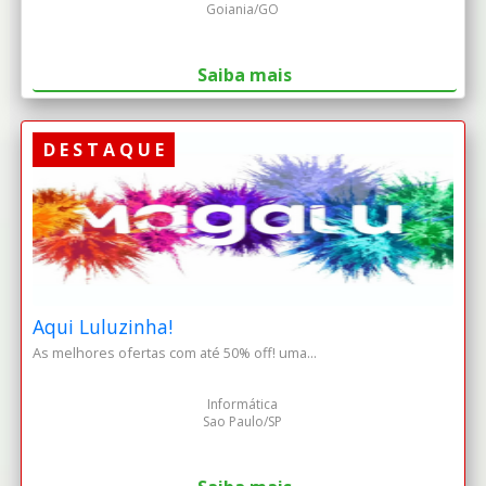
Goiania/GO
Saiba mais
D E S T A Q U E
Aqui Luluzinha!
As melhores ofertas com até 50% off! uma...
Informática
Sao Paulo/SP