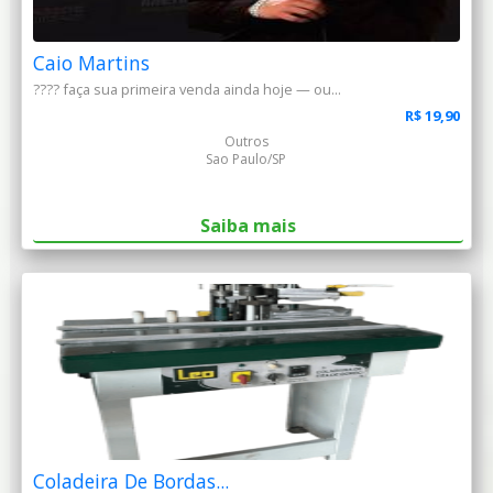
Caio Martins
???? faça sua primeira venda ainda hoje — ou...
R$ 19,90
Outros
Sao Paulo/SP
Saiba mais
Coladeira De Bordas...