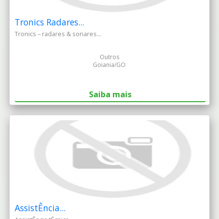
Tronics Radares...
Tronics – radares & sonares...
Outros
Goiania/GO
Saiba mais
AssistÊncia...