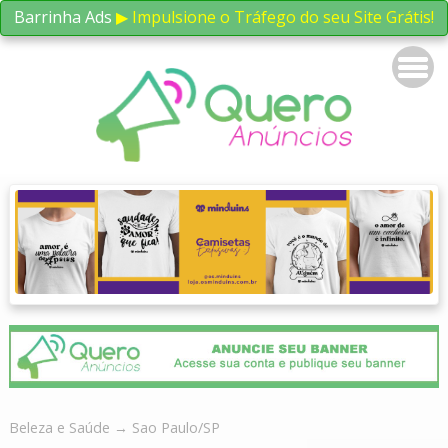
Barrinha Ads
▶ Impulsione o Tráfego do seu Site Grátis!
Beleza e Saúde
→ Sao Paulo/SP