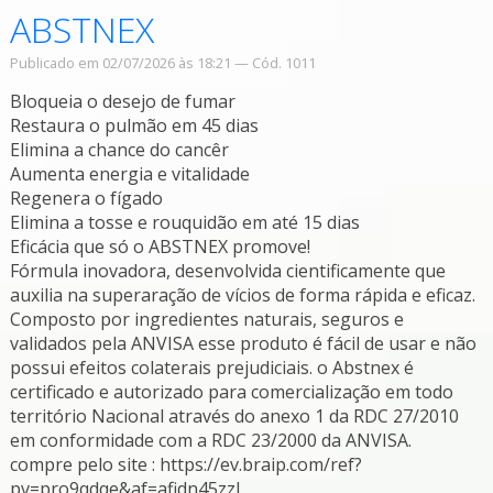
ABSTNEX
Publicado em 02/07/2026 às 18:21 — Cód. 1011
Bloqueia o desejo de fumar
Restaura o pulmão em 45 dias
Elimina a chance do cancêr
Aumenta energia e vitalidade
Regenera o fígado
Elimina a tosse e rouquidão em até 15 dias
Eficácia que só o ABSTNEX promove!
Fórmula inovadora, desenvolvida cientificamente que
auxilia na superaração de vícios de forma rápida e eficaz.
Composto por ingredientes naturais, seguros e
validados pela ANVISA esse produto é fácil de usar e não
possui efeitos colaterais prejudiciais. o Abstnex é
certificado e autorizado para comercialização em todo
território Nacional através do anexo 1 da RDC 27/2010
em conformidade com a RDC 23/2000 da ANVISA.
compre pelo site : https://ev.braip.com/ref?
pv=pro9qdqe&af=afidn45zzl