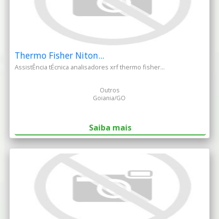
Thermo Fisher Niton...
AssistÊncia tÉcnica analisadores xrf thermo fisher...
Outros
Goiania/GO
Saiba mais