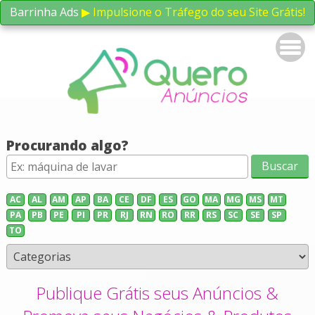
Barrinha Ads
▶ Impulsione o Tráfego do seu Site Grátis!
Procurando algo?
AC
AL
AM
AP
BA
CE
DF
ES
GO
MA
MG
MS
MT
PA
PB
PE
PI
PR
RJ
RN
RO
RR
RS
SC
SE
SP
TO
Publique Grátis seus Anúncios &